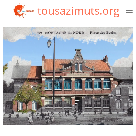
tousazimuts.org
Passer
au
contenu
principal