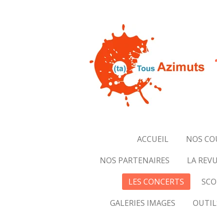
Passer
au
contenu
principal
ACCUEIL
NOS CO
NOS PARTENAIRES
LA REVU
LES CONCERTS
SCO
GALERIES IMAGES
OUTIL