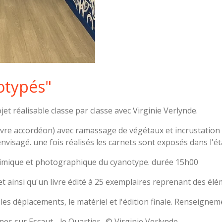
otypés"
et réalisable classe par classe avec Virginie Verlynde.
(livre accordéon) avec ramassage de végétaux et incrustatio
visagé. une fois réalisés les carnets sont exposés dans l'é
chimique et photographique du cyanotype. durée 15h00
et ainsi qu'un livre édité à 25 exemplaires reprenant des él
s déplacements, le matériel et l'édition finale. Renseignem
nes sur Escaut - le Quartier. © Virginie Verlynde