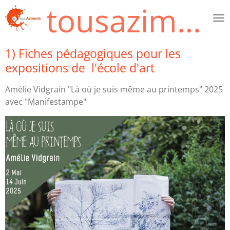
tousazimuts.org
Passer
au
contenu
principal
1) Fiches pédagogiques pour les
expositions de l'école d'art
Amélie Vidgrain "Là où je suis même au printemps" 2025
avec "Manifestampe"