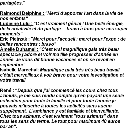
partagées."
Raimondi Delphine :
"Merci d'apporter l'art dans la vie de
nos enfants"
Ludivine Lulu :
"C’est vraiment génial ! Une belle énergie,
de la créativité et du partage… bravo à tous pour ces super
moments"
Eric Pietrzak : "
Merci pour l’accueil ; merci pour l’expo ; de
belles rencontres ; bravo"
Amelie Duhamel :
"C'est vrai magnifique gala très beau
spectacle j'adore et voir ma fille progresser d'année en
année. Je vous dit bonne vacances et on se revoit en
septembre"
Isabelle Marechal:
Magnifique gala très très beau travail
c'était merveilleux à voir bravo pour votre investigation et
votre travail
René :
“
Depuis que j'ai commencé les cours chez tous
azimuts, je me suis rendu compte qu'en payant une seule
cotisation pour toute la famille et pour toute l'année je
pouvais m'inscrire à toutes les activités sans aucun
supplément. L'ambiance y est familiale et bienveillante.
Chez tous azimuts, c'est vraiment "tous azimuts" dans
tous les sens du terme. Le tout pour maximum 40 euros
par an".