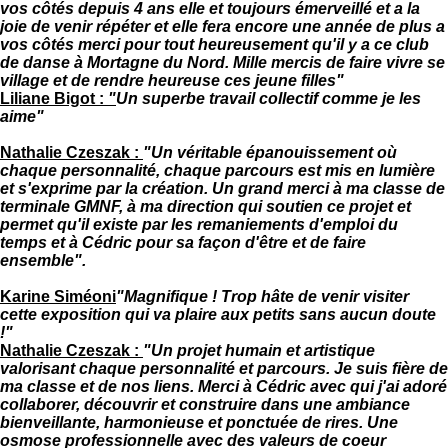
vos côtés depuis 4 ans elle et toujours émerveillé et a la
joie de venir répéter et elle fera encore une année de plus a
vos côtés merci pour tout heureusement qu'il y a ce club
de danse à Mortagne du Nord. Mille mercis de faire vivre se
village et de rendre heureuse ces jeune filles"
Liliane Bigot :
"
Un superbe travail collectif comme je les
aime"
Nathalie Czeszak :
"Un véritable épanouissement où
chaque personnalité, chaque parcours est mis en lumière
et s'exprime par la création. Un grand merci à ma classe de
terminale GMNF, à ma direction qui soutien ce projet et
permet qu'il existe par les remaniements d'emploi du
temps et à Cédric pour sa façon d'être et de faire
ensemble".
Karine Siméoni
"Magnifique ! Trop hâte de venir visiter
cette exposition qui va plaire aux petits sans aucun doute
!"
Nathalie Czeszak :
"Un projet humain et artistique
valorisant chaque personnalité et parcours. Je suis fière de
ma classe et de nos liens. Merci à Cédric avec qui j'ai adoré
collaborer, découvrir et construire dans une ambiance
bienveillante, harmonieuse et ponctuée de rires. Une
osmose professionnelle avec des valeurs de coeur