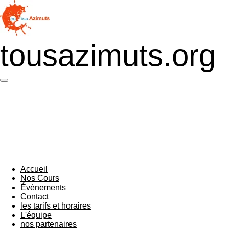
Passer
au
contenu
principal
tousazimuts.org
Accueil
Nos Cours
Événements
Contact
les tarifs et horaires
L'équipe
nos partenaires